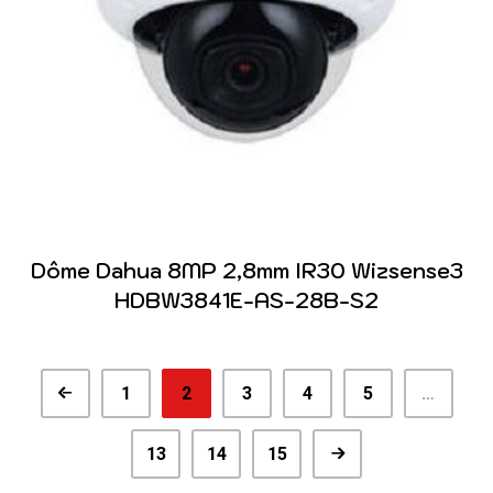
Dôme Dahua 8MP 2,8mm IR30 Wizsense3
HDBW3841E-AS-28B-S2
1
2
3
4
5
…
13
14
15