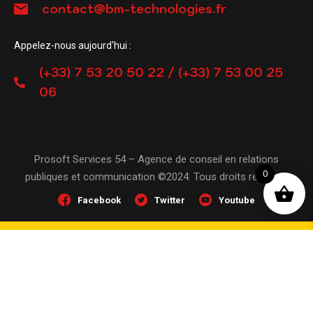
contact@bm-technologies.fr
Appelez-nous aujourd'hui :
(+33) 7 53 20 50 22 / (+33) 7 53 00 25
06
Prosoft Services 54 – Agence de conseil en relations
0
publiques et communication ©2024. Tous droits réservés
Facebook
Twitter
Youtube