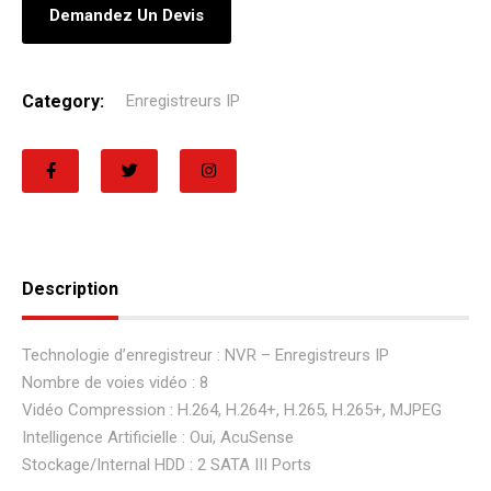
Demandez Un Devis
Category:
Enregistreurs IP
Description
Technologie d’enregistreur : NVR – Enregistreurs IP
Nombre de voies vidéo : 8
Vidéo Compression : H.264, H.264+, H.265, H.265+, MJPEG
Intelligence Artificielle : Oui, AcuSense
Stockage/Internal HDD : 2 SATA III Ports