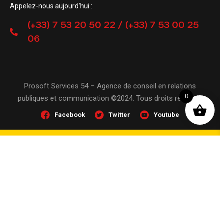
Appelez-nous aujourd'hui :
(+33) 7 53 20 50 22 / (+33) 7 53 00 25
06
Prosoft Services 54 – Agence de conseil en relations
0
publiques et communication ©2024. Tous droits réservés
Facebook
Twitter
Youtube