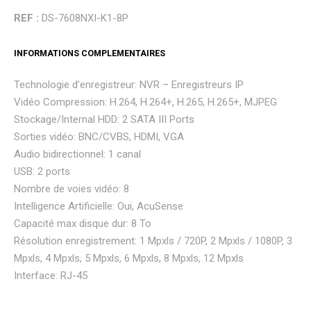
REF :
DS-7608NXI-K1-8P
INFORMATIONS COMPLEMENTAIRES
Technologie d’enregistreur: NVR – Enregistreurs IP
Vidéo Compression: H.264, H.264+, H.265, H.265+, MJPEG
Stockage/Internal HDD: 2 SATA III Ports
Sorties vidéo: BNC/CVBS, HDMI, VGA
Audio bidirectionnel: 1 canal
USB: 2 ports
Nombre de voies vidéo: 8
Intelligence Artificielle: Oui, AcuSense
Capacité max disque dur: 8 To
Résolution enregistrement: 1 Mpxls / 720P, 2 Mpxls / 1080P, 3
Mpxls, 4 Mpxls, 5 Mpxls, 6 Mpxls, 8 Mpxls, 12 Mpxls
Interface: RJ-45