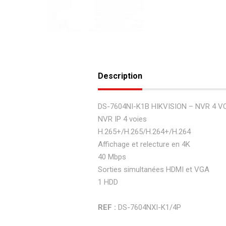
Description
DS-7604NI-K1B HIKVISION – NVR 4 VO
NVR IP 4 voies
H.265+/H.265/H.264+/H.264
Affichage et relecture en 4K
40 Mbps
Sorties simultanées HDMI et VGA
1 HDD
REF :
DS-7604NXI-K1/4P