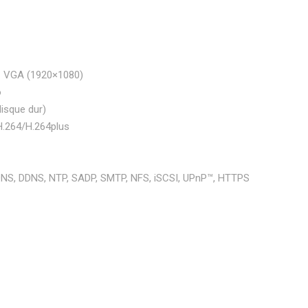
 1 VGA (1920×1080)
o
isque dur)
H.264/H.264plus
 DNS, DDNS, NTP, SADP, SMTP, NFS, iSCSI, UPnP™, HTTPS