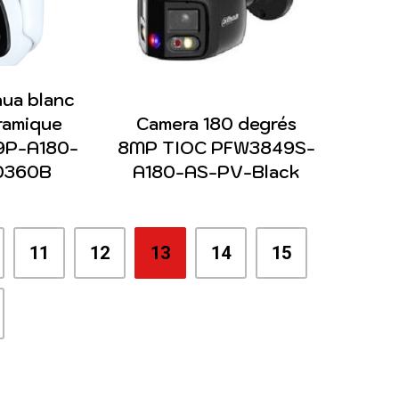
hua blanc
ramique
Camera 180 degrés
9P-A180-
8MP TIOC PFW3849S-
0360B
A180-AS-PV-Black
11
12
13
14
15