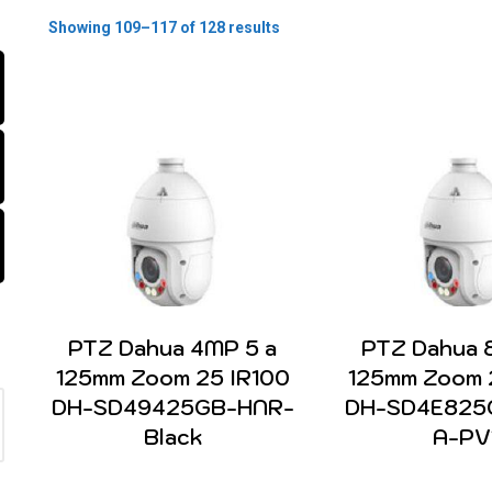
Showing 109–117 of 128 results
PTZ Dahua 4MP 5 a
PTZ Dahua 
125mm Zoom 25 IR100
125mm Zoom 
DH-SD49425GB-HNR-
DH-SD4E825
Black
A-PV