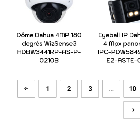
Dôme Dahua 4MP 180
Eyeball IP Da
degrés WizSense3
4 Mpx pano
HDBW3441RP-AS-P-
IPC-PDW584
0210B
E2-ASTE-
1
2
3
…
10