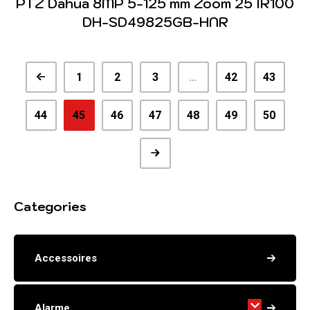
PTZ Dahua 8MP 5-125 mm Zoom 25 IR100
DH-SD49825GB-HNR
1
2
3
…
42
43
44
45
46
47
48
49
50
Categories
Accessoires
Alarme