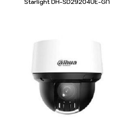
Starlight DH-SD29204UE-GN