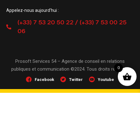
Appelez-nous aujourd'hui :
(+33) 7 53 20 50 22 / (+33) 7 53 00 25
06
Prosoft Services 54 – Agence de conseil en relations
0
publiques et communication ©2024. Tous droits réservés
Facebook
Twitter
Youtube