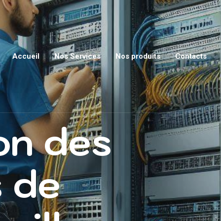
Accueil
Nos Services
Nos produits
Contacts
ion des
 de