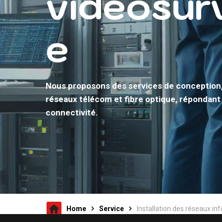
vidéosurv
e
Nous proposons des services de conception, 
réseaux télécom et fibre optique, répondant
connectivité.
Home
Service
Installation des réseaux i