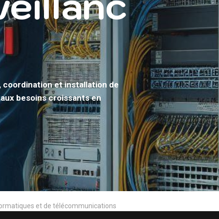
eillanc
coordination et installation de
 aux besoins croissants en
nformatiques et de télécommunications