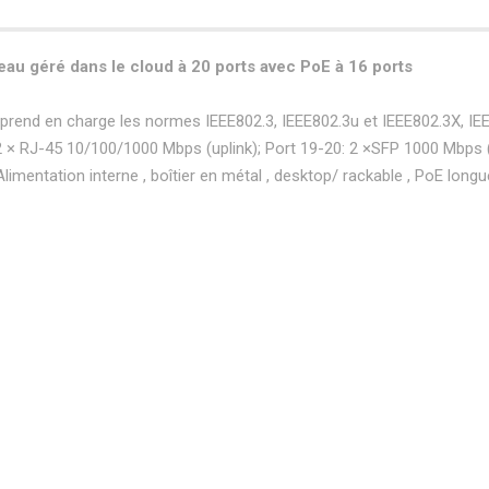
au géré dans le cloud à 20 ports avec PoE à 16 ports
end en charge les normes IEEE802.3, IEEE802.3u et IEEE802.3X, IEEE
 × RJ-45 10/100/1000 Mbps (uplink); Port 19-20: 2 ×SFP 1000 Mbps (u
Alimentation interne , boîtier en métal , desktop/ rackable , PoE long