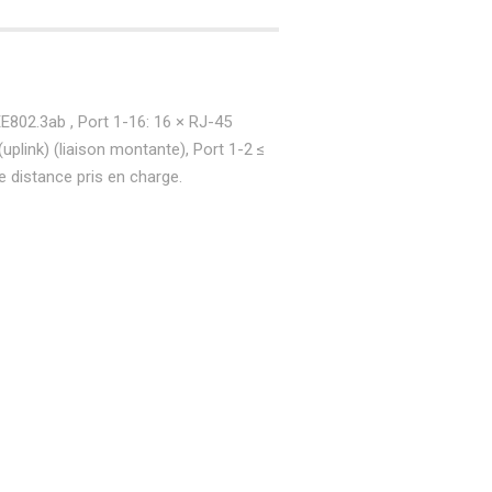
802.3ab , Port 1-16: 16 × RJ-45
plink) (liaison montante), Port 1-2 ≤
ue distance pris en charge.